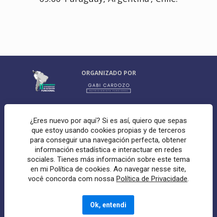
ORGANIZADO POR
Con el apoyo de:
¿Eres nuevo por aquí? Si es así, quiero que sepas
que estoy usando cookies propias y de terceros
para conseguir una navegación perfecta, obtener
información estadística e interactuar en redes
sociales. Tienes más información sobre este tema
Asociación Paraguaya de Nutrición Funcional
en mi Política de cookies. Ao navegar nesse site,
você concorda com nossa
Política de Privacidade
.
Copyright © 2020 - Gabi Cardozo
 - 
Política de 
Ok, entendi
Privacidad